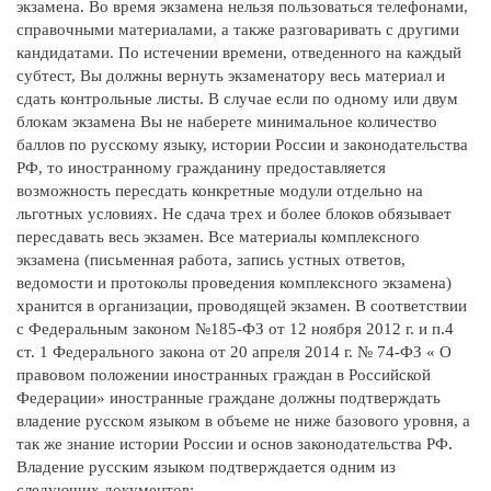
экзамена. Во время экзамена нельзя пользоваться телефонами,
справочными материалами, а также разговаривать с другими
кандидатами. По истечении времени, отведенного на каждый
субтест, Вы должны вернуть экзаменатору весь материал и
сдать контрольные листы. В случае если по одному или двум
блокам экзамена Вы не наберете минимальное количество
баллов по русскому языку, истории России и законодательства
РФ, то иностранному гражданину предоставляется
возможность пересдать конкретные модули отдельно на
льготных условиях. Не сдача трех и более блоков обязывает
пересдавать весь экзамен. Все материалы комплексного
экзамена (письменная работа, запись устных ответов,
ведомости и протоколы проведения комплексного экзамена)
хранится в организации, проводящей экзамен. В соответствии
с Федеральным законом №185-ФЗ от 12 ноября 2012 г. и п.4
ст. 1 Федерального закона от 20 апреля 2014 г. № 74-ФЗ « О
правовом положении иностранных граждан в Российской
Федерации» иностранные граждане должны подтверждать
владение русском языком в объеме не ниже базового уровня, а
так же знание истории России и основ законодательства РФ.
Владение русским языком подтверждается одним из
следующих документов: