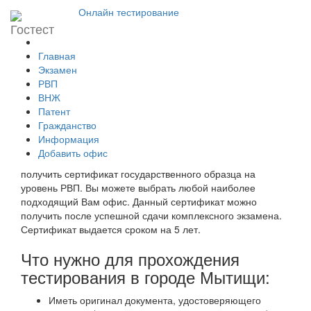
Онлайн тестирование
Экзамен на РВП в г.Мытищи
Главная
Добавить свой локальный центр
Экзамен
РВП
ВНЖ
Экзамен на РВП в г.Мытищи
Патент
Гражданство
В указанных на сайте центрах тестирования города
Информация
Мытищи можно сдать комплексный экзамен на знание
Добавить офис
русского языка, истории и основ законодательства РФ и
получить сертификат государственного образца на
уровень РВП. Вы можете выбрать любой наиболее
подходящий Вам офис. Данный сертификат можно
получить после успешной сдачи комплексного экзамена.
Сертификат выдается сроком на 5 лет.
Что нужно для прохождения
тестирования в городе Мытищи:
Иметь оригинал документа, удостоверяющего